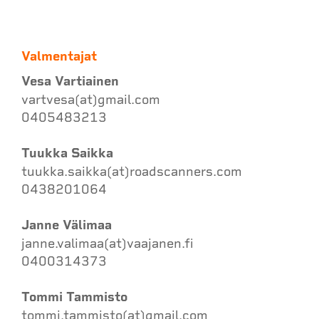
Valmentajat
Vesa Vartiainen
vartvesa(at)gmail.com
0405483213
Tuukka Saikka
tuukka.saikka(at)roadscanners.com
0438201064
Janne Välimaa
janne.valimaa(at)vaajanen.fi
0400314373
Tommi Tammisto
tommi.tammisto(at)gmail.com