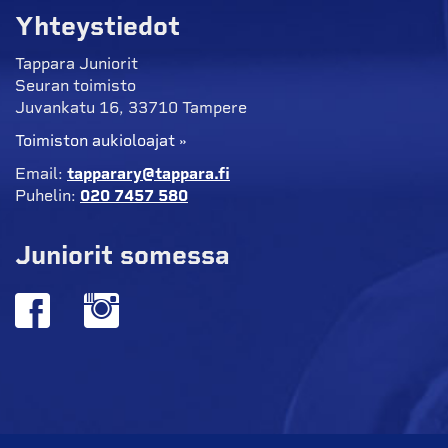
Yhteystiedot
Tappara Juniorit
Seuran toimisto
Juvankatu 16, 33710 Tampere
Toimiston aukioloajat »
Email:
tapparary@tappara.fi
Puhelin:
020 7457 580
Juniorit somessa