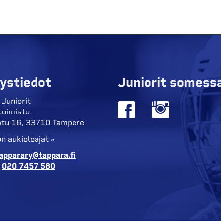
ystiedot
Juniorit somess
 Juniorit
toimisto
tu 16, 33710 Tampere
n aukioloajat »
apparary@tappara.fi
:
020 7457 580