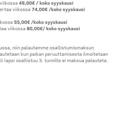
 viikossa
49,00€ / koko syyskausi
ertaa viikossa
74,00€ /koko syyskausi
ikossa
55,00€ /koko syyskausi
taa viikossa
80,00€/ koko syyskausi
ulussa, niin palautamme osallistumismaksun
autetaan kun paikan peruuttamisesta ilmoitetaan
i lapsi osallistuu 3. tunnille ei maksua palauteta.