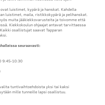
 ovat luistimet, kypärä ja hanskat. Kahdella
an luistimet, maila, ristikkokypärä ja pelihanskat.
 myös muita jääkiekkovarusteita ja toivomme että
ssä. Kiekkokoulun ohjaajat antavat tarvittaessa
 Kaikki osallistujat saavat Tapparan
aksi.
halleissa seuraavasti:
 9:45-10:30
0
valita tuntivaihtoehdoista yksi tai kaksi
tään mille tunneille lapsi osallistuu.