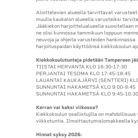
Aloittelevien alueella tarvittavat varusteet
muulla kaukalon alueella varusteiksi tarvita
Jääkiekon harjoittelualueella suositellaan
ne olisi kunnossa tammikuun loppuun menne
neuvoja ja ohjeita varusteiden hankinnassa.
harjoituspaidan käyttöönsä kiekkokoulun aj
Kiekkokoulutunteja pidetään Tampereen jää
TIISTAI HERVANTA KLO 16:30-17:30
PERJANTAI TESOMA KLO 17:45-18:45
LAUANTAI KAUKAJÄRVI (SENTTERI) KLO
SUNNUNTAI HAKAMETSÄ KLO 9:00-9:45
SUNNUNTAI HAKAMETSÄ KLO 9:45-10:3
Kerran vai kaksi viikossa?
Kiekkokoulun osallistujilla on mahdollisuus 
viikkotuntia. Ilmoittautumislomakkeella kysy
Hinnat syksy 2026: