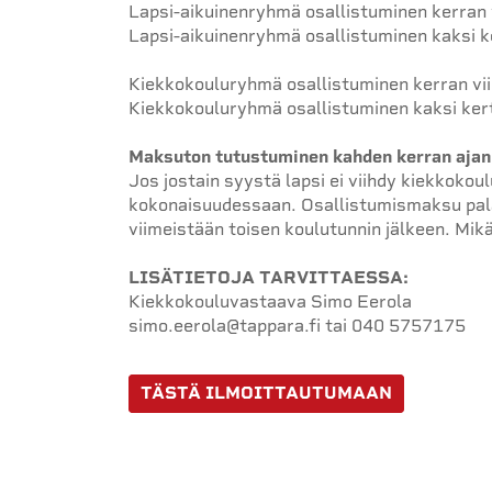
Lapsi-aikuinenryhmä osallistuminen kerran
Lapsi-aikuinenryhmä osallistuminen kaksi k
Kiekkokouluryhmä osallistuminen kerran vi
Kiekkokouluryhmä osallistuminen kaksi ker
Maksuton tutustuminen kahden kerran ajan
Jos jostain syystä lapsi ei viihdy kiekkoko
kokonaisuudessaan. Osallistumismaksu pal
viimeistään toisen koulutunnin jälkeen. Mikäl
LISÄTIETOJA TARVITTAESSA:
Kiekkokouluvastaava Simo Eerola
simo.eerola@tappara.fi tai 040 5757175
TÄSTÄ ILMOITTAUTUMAAN