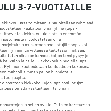
LU 3-7-VUOTIAILLE
-Kiekkokoulussa toimitaan ja harjoitellaan ryhmissä
a muodostetaan kaukaloon oma ryhmä (lapsi-
hallitsevista kiekkokoululaisista ja enemmän
iinnostuneista muodostetaan oma
arjoituksia muokataan osallistujille sopiviksi
aetaan ryhmiin tarvittaessa taitotason mukaan.
lla tutun aikuisen kanssa, tai jos lapsi pysyy jo
 kaukalon laidalle. Kiekkokoulun puolelle lapsi
a. Ryhmien koot pidetään kohtuullisen kokoisina,
kseen mahdollisimman paljon huomiota ja
attiohjaajilta.
ainoastaan kiekkokoulujen lapsiosallistujat.
kalossa omalla vastuullaan, tai oman
ppuratojen ja pelien avulla. Taitojen karttuessa
lit ja leikit toiminnan keskiössä koko ajan.