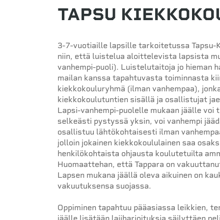
TAPSU KIEKKOKOU
3-7-vuotiaille lapsille tarkoitetussa Tapsu
niin, että luistelua aloittelevista lapsist
vanhempi-puoli). Luistelutaitoja jo hieman 
mailan kanssa tapahtuvasta toiminnasta k
kiekkokouluryhmä (ilman vanhempaa), jonka h
kiekkokoulutuntien sisällä ja osallistujat j
Lapsi-vanhempi-puolelle mukaan jäälle voi tu
selkeästi pystyssä yksin, voi vanhempi jäädä
osallistuu lähtökohtaisesti ilman vanhempa
jolloin jokainen kiekkokoululainen saa osa
henkilökohtaista ohjausta koulutetuilta amm
Huomaattehan, että Tappara on vakuuttanut 
Lapsen mukana jäällä oleva aikuinen on kau
vakuutuksensa suojassa.
Oppiminen tapahtuu pääasiassa leikkien, tem
jäälle lisätään lajiharjoituksia säilyttäen pe