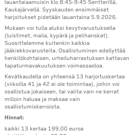
lauantaiaamuisin klo 8:45-9:45 Sentterillä,
Kaukajärvellä. Syyskauden ensimmäiset
harjoitukset pidetään lauantaina 5.9.2026.
Mukaan voi tulla aluksi kevytvarustuksella
(luistimet, maila, kypärä ja pelihanskat).
Suosittelemme kuitenkin kaikkia
jääkiekkovarusteita. Osallistuminen edellyttää
henkilökohtaisen, urheiluharrastuksen kattavan
tapaturmavakuutuksen voimassaoloa.
Kevätkaudella on yhteensä 13 harjoituskertaa
(viikoilla 41 ja 42 ei ole toimintaa), joihin voi
osallistua jokaiseen, tai valita vain ne kerrat
milloin haluaa ja maksaa vain
osallistumiskerroista.
Hinnat:
kaikki 13 kertaa 199,00 euroa