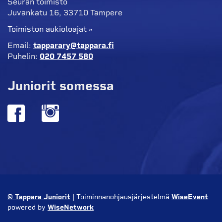
Seuran toimisto
Juvankatu 16, 33710 Tampere
Toimiston aukioloajat »
Email:
tapparary@tappara.fi
Puhelin:
020 7457 580
Juniorit somessa
© Tappara Juniorit
| Toiminnanohjausjärjestelmä
WiseEvent
powered by
WiseNetwork