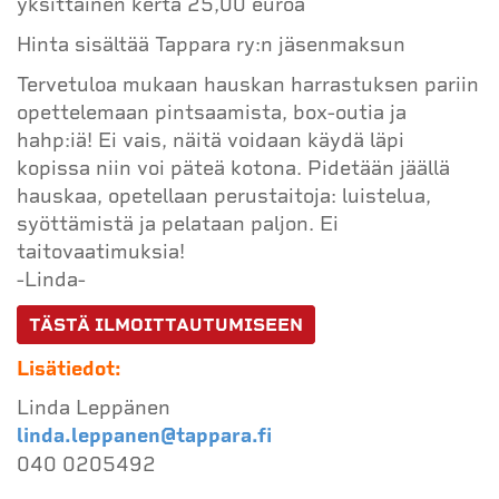
yksittäinen kerta 25,00 euroa
Hinta sisältää Tappara ry:n jäsenmaksun
Tervetuloa mukaan hauskan harrastuksen pariin
opettelemaan pintsaamista, box-outia ja
hahp:iä! Ei vais, näitä voidaan käydä läpi
kopissa niin voi päteä kotona. Pidetään jäällä
hauskaa, opetellaan perustaitoja: luistelua,
syöttämistä ja pelataan paljon. Ei
taitovaatimuksia!
-Linda-
TÄSTÄ ILMOITTAUTUMISEEN
Lisätiedot:
Linda Leppänen
linda.leppanen@tappara.fi
040 0205492