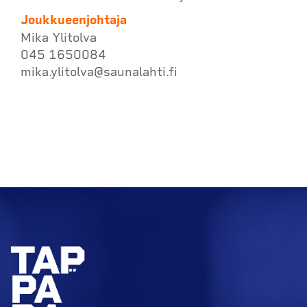
Joukkueenjohtaja
Mika Ylitolva
045 1650084
mika.ylitolva@saunalahti.fi