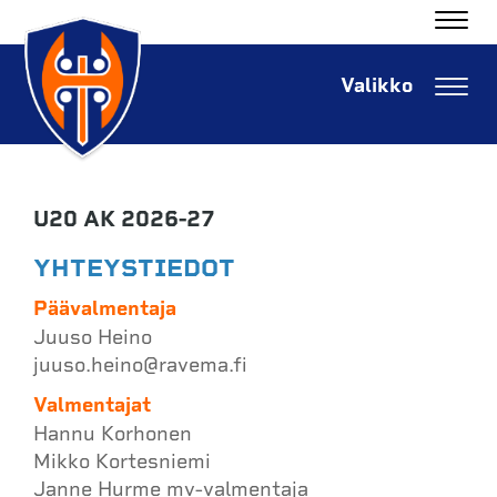
Navig
Navig
U20 AK 2026-27
YHTEYSTIEDOT
Päävalmentaja
Juuso Heino
​​​​​​​juuso.heino@ravema.fi
Valmentajat
Hannu Korhonen
Mikko Kortesniemi
Janne Hurme mv-valmentaja