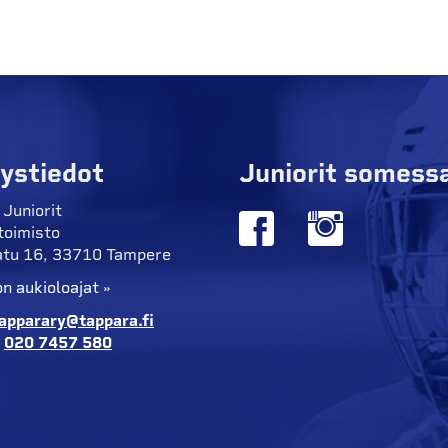
ystiedot
Juniorit somess
 Juniorit
toimisto
tu 16, 33710 Tampere
n aukioloajat »
apparary@tappara.fi
:
020 7457 580