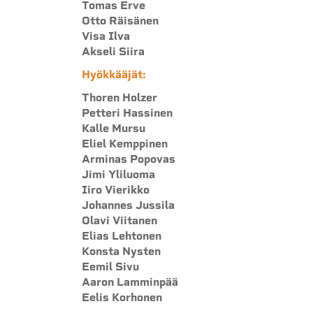
Tomas Erve
Otto Räisänen
Visa Ilva
Akseli Siira
Hyökkääjät:
Thoren Holzer
Petteri Hassinen
Kalle Mursu
Eliel Kemppinen
Arminas Popovas
Jimi Yliluoma
Iiro Vierikko
Johannes Jussila
Olavi Viitanen
Elias Lehtonen
Konsta Nysten
Eemil Sivu
Aaron Lamminpää
Eelis Korhonen