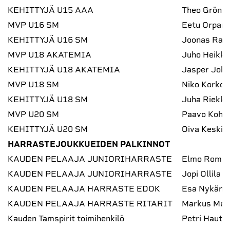
KEHITTYJÄ U15 AAA
Theo Grönlu
MVP U16 SM
Eetu Orpan
KEHITTYJÄ U16 SM
Joonas Raja
MVP U18 AKATEMIA
Juho Heikki
KEHITTYJÄ U18 AKATEMIA
Jasper Jokip
MVP U18 SM
Niko Korkol
KEHITTYJÄ U18 SM
Juha Riekki
MVP U20 SM
Paavo Koho
KEHITTYJÄ U20 SM
Oiva Keskin
HARRASTEJOUKKUEIDEN PALKINNOT
KAUDEN PELAAJA JUNIORIHARRASTE
Elmo Romp
KAUDEN PELAAJA JUNIORIHARRASTE
Jopi Ollila
KAUDEN PELAAJA HARRASTE EDOK
Esa Nykäne
KAUDEN PELAAJA HARRASTE RITARIT
Markus Met
Kauden Tamspirit toimihenkilö
Petri Hauta