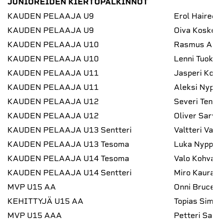
JUNIOREIDEN KIERTOPALKINNOT
KAUDEN PELAAJA U9
Erol Hairedi
KAUDEN PELAAJA U9
Oiva Koskel
KAUDEN PELAAJA U10
Rasmus Aro
KAUDEN PELAAJA U10
Lenni Tuokk
KAUDEN PELAAJA U11
Jasperi Koi
KAUDEN PELAAJA U11
Aleksi Nyppe
KAUDEN PELAAJA U12
Severi Tenh
KAUDEN PELAAJA U12
Oliver Sarvi
KAUDEN PELAAJA U13 Sentteri
Valtteri Var
KAUDEN PELAAJA U13 Tesoma
Luka Nyppel
KAUDEN PELAAJA U14 Tesoma
Valo Kohvak
KAUDEN PELAAJA U14 Sentteri
Miro Kauran
MVP U15 AA
Onni Bruce
KEHITTYJÄ U15 AA
Topias Simu
MVP U15 AAA
Petteri Sakk