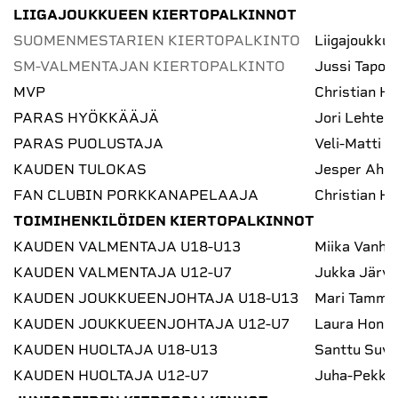
LIIGAJOUKKUEEN KIERTOPALKINNOT
SUOMENMESTARIEN KIERTOPALKINTO
Liigajoukk
SM-VALMENTAJAN KIERTOPALKINTO
Jussi Tapola
MVP
Christian He
PARAS HYÖKKÄÄJÄ
Jori Lehterä
PARAS PUOLUSTAJA
Veli-Matti V
KAUDEN TULOKAS
Jesper Ahlr
FAN CLUBIN PORKKANAPELAAJA
Christian He
TOIMIHENKILÖIDEN KIERTOPALKINNOT
KAUDEN VALMENTAJA U18-U13
Miika Vanha
KAUDEN VALMENTAJA U12-U7
Jukka Järvi
KAUDEN JOUKKUEENJOHTAJA U18-U13
Mari Tammi
KAUDEN JOUKKUEENJOHTAJA U12-U7
Laura Honk
KAUDEN HUOLTAJA U18-U13
Santtu Suva
KAUDEN HUOLTAJA U12-U7
Juha-Pekka 