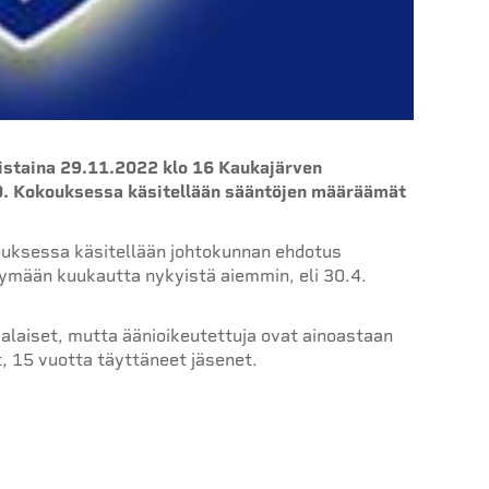
istaina 29.11.2022 klo 16 Kaukajärven
40. Kokouksessa käsitellään sääntöjen määräämät
ouksessa käsitellään johtokunnan ehdotus
tymään kuukautta nykyistä aiemmin, eli 30.4.
alaiset, mutta äänioikeutettuja ovat ainoastaan
15 vuotta täyttäneet jäsenet.