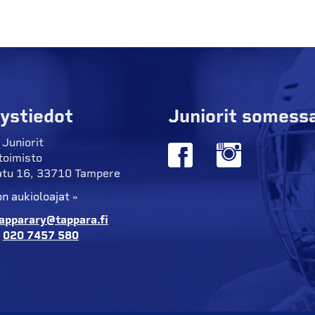
ystiedot
Juniorit somess
 Juniorit
toimisto
tu 16, 33710 Tampere
n aukioloajat »
apparary@tappara.fi
:
020 7457 580