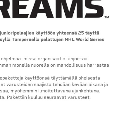
junioripelaajien käyttöön yhteensä 25 täyttä
yksyllä Tampereella pelattujen NHL World Series
hjelmaa. missä organisaatio lahjoittaa
isimman monella nuorella on mahdollisuus harrastaa
stepaketteja käyttöönsä täyttämällä oheisesta
t varusteiden saajista tehdään kevään aikana ja
essa, myöhemmin ilmoitettavana ajankohtana.
ta. Pakettiin kuuluu seuraavat varusteet: