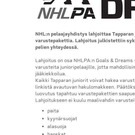
NHL:n pelaajayhdistys lahjoittaa Tapparan 
varustepakettia. Lahjoitus julkistettiin s
pelien yhteydessä.
Lahjoitus on osa NHLPA:n Goals & Dreams -o
varusteita junioripelaajille, jotta mahdoll
jääkiekkoilua.
Kaikki Tapparan juniorit voivat hakea varu
linkistä avautuvan hakulomakkeen. Päätökse
luovutus tapahtuu varustepakettien saapu
Lahjoitukseen ei kuulu maalivahdin varustei
paita
kyynärsuojat
alasuoja
hanskat