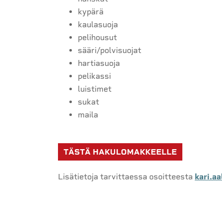
kypärä
kaulasuoja
pelihousut
sääri/polvisuojat
hartiasuoja
pelikassi
luistimet
sukat
maila
TÄSTÄ HAKULOMAKKEELLE
Lisätietoja tarvittaessa osoitteesta
kari.aa