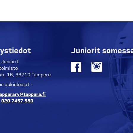
ystiedot
Juniorit somess
 Juniorit
toimisto
tu 16, 33710 Tampere
n aukioloajat »
apparary@tappara.fi
:
020 7457 580