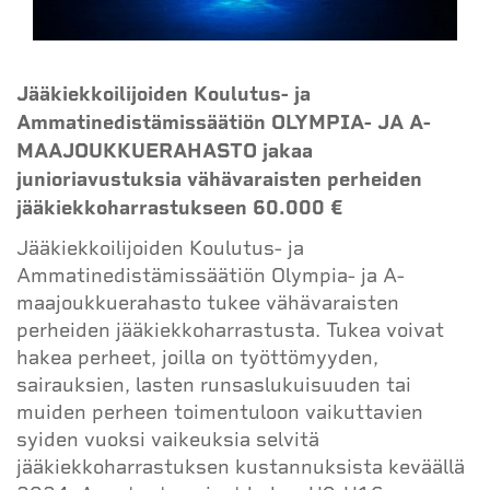
Jääkiekkoilijoiden Koulutus- ja
Ammatinedistämissäätiön OLYMPIA- JA A-
MAAJOUKKUERAHASTO jakaa
junioriavustuksia vähävaraisten perheiden
jääkiekkoharrastukseen 60.000 €
Jääkiekkoilijoiden Koulutus- ja
Ammatinedistämissäätiön Olympia- ja A-
maajoukkuerahasto tukee vähävaraisten
perheiden jääkiekkoharrastusta. Tukea voivat
hakea perheet, joilla on työttömyyden,
sairauksien, lasten runsaslukuisuuden tai
muiden perheen toimentuloon vaikuttavien
syiden vuoksi vaikeuksia selvitä
jääkiekkoharrastuksen kustannuksista keväällä