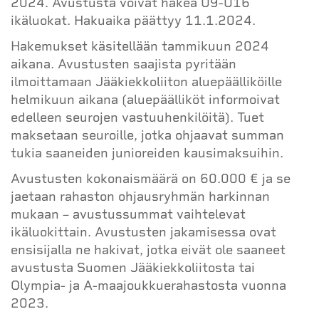
2024. Avustusta voivat hakea U9-U16
ikäluokat. Hakuaika päättyy 11.1.2024.
Hakemukset käsitellään tammikuun 2024
aikana. Avustusten saajista pyritään
ilmoittamaan Jääkiekkoliiton aluepäälliköille
helmikuun aikana (aluepäälliköt informoivat
edelleen seurojen vastuuhenkilöitä). Tuet
maksetaan seuroille, jotka ohjaavat summan
tukia saaneiden junioreiden kausimaksuihin.
Avustusten kokonaismäärä on 60.000 € ja se
jaetaan rahaston ohjausryhmän harkinnan
mukaan – avustussummat vaihtelevat
ikäluokittain. Avustusten jakamisessa ovat
ensisijalla ne hakivat, jotka eivät ole saaneet
avustusta Suomen Jääkiekkoliitosta tai
Olympia- ja A-maajoukkuerahastosta vuonna
2023.