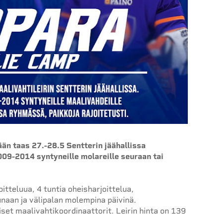
ään taas 27.-28.5 Sentterin jäähallissa
2009-2014 syntyneille molareille seuraan tai
oitteluua, 4 tuntia oheisharjoittelua,
unaan ja välipalan molempina päivinä.
et maalivahtikoordinaattorit. Leirin hinta on 139