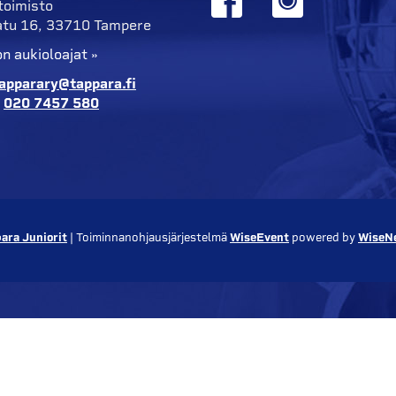
toimisto
tu 16, 33710 Tampere
n aukioloajat »
apparary@tappara.fi
:
020 7457 580
ara Juniorit
| Toiminnanohjausjärjestelmä
WiseEvent
powered by
WiseN