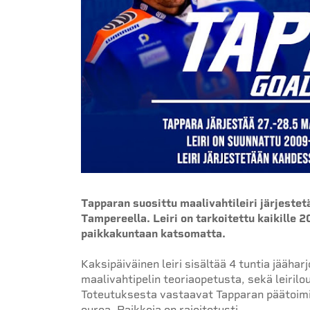
Tapparan suosittu maalivahtileiri järjestet
Tampereella. Leiri on tarkoitettu kaikille 
paikkakuntaan katsomatta.
Kaksipäiväinen leiri sisältää 4 tuntia jääharj
maalivahtipelin teoriaopetusta, sekä leirilo
Toteutuksesta vastaavat Tapparan päätoimis
euroa. Paikkoja on rajoitetusti.