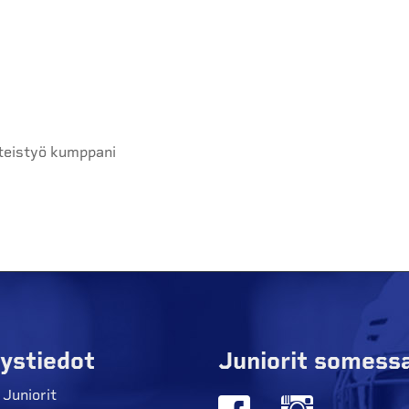
teistyö kumppani
ystiedot
Juniorit somess
 Juniorit