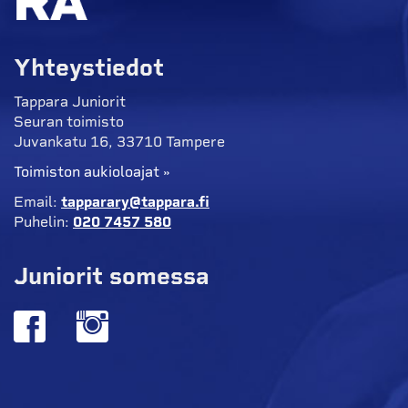
Yhteystiedot
Tappara Juniorit
Seuran toimisto
Juvankatu 16, 33710 Tampere
Toimiston aukioloajat »
Email:
tapparary@tappara.fi
Puhelin:
020 7457 580
Juniorit somessa