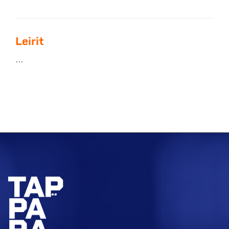
Leirit
...