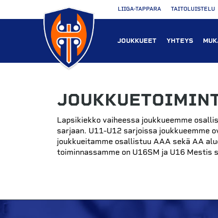
LIIGA-TAPPARA
TAITOLUISTELU
JOUKKUEET
YHTEYS
MUK
JOUKKUETOIMIN
Lapsikiekko vaiheessa joukkueemme osallist
sarjaan. U11-U12 sarjoissa joukkueemme ova
joukkueitamme osallistuu AAA sekä AA aluee
toiminnassamme on U16SM ja U16 Mestis s