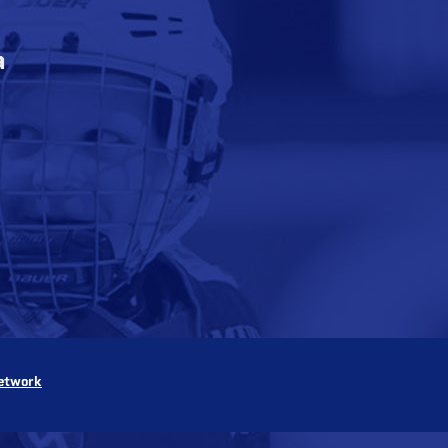
a
etwork