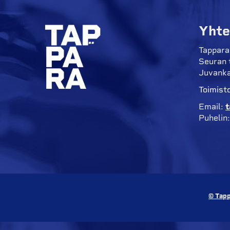
Yhte
Tappara
Seuran 
Juvanka
Toimisto
Email:
t
Puhelin
© Tapp