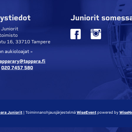
ystiedot
Juniorit somess
 Juniorit
toimisto
tu 16, 33710 Tampere
n aukioloajat »
apparary@tappara.fi
:
020 7457 580
ara Juniorit
| Toiminnanohjausjärjestelmä
WiseEvent
powered by
WiseN