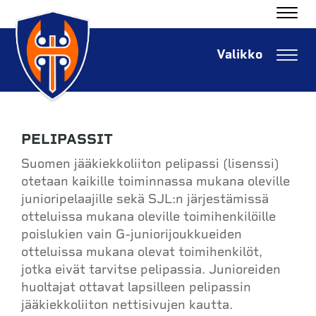
Navig
Navig
PELIPASSIT
Suomen jääkiekkoliiton pelipassi (lisenssi)
otetaan kaikille toiminnassa mukana oleville
junioripelaajille sekä SJL:n järjestämissä
otteluissa mukana oleville toimihenkilöille
poislukien vain G-juniorijoukkueiden
otteluissa mukana olevat toimihenkilöt,
jotka eivät tarvitse pelipassia. Junioreiden
huoltajat ottavat lapsilleen pelipassin
jääkiekkoliiton nettisivujen kautta.