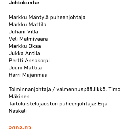
Johtokunta:
Markku Mäntylä puheenjohtaja
Markku Mattila
Juhani Villa
Veli Malmivaara
Markku Oksa
Jukka Antila
Pertti Ansakorpi
Jouni Mattila
Harri Majanmaa
Toiminnanjohtaja / valmennuspäällikkö: Timo
Mäkinen
Taitoluistelujaoston puheenjohtaja: Erja
Naskali
2002-03