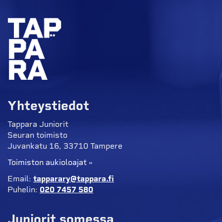
Yhteystiedot
Tappara Juniorit
Seuran toimisto
Juvankatu 16, 33710 Tampere
Toimiston aukioloajat »
Email:
tapparary@tappara.fi
Puhelin:
020 7457 580
Juniorit somessa