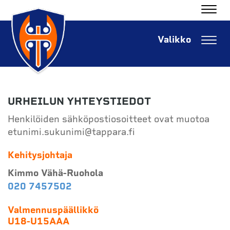
Navig
Navig
URHEILUN YHTEYSTIEDOT
Henkilöiden sähköpostiosoitteet ovat muotoa
etunimi.sukunimi@tappara.fi
Kehitysjohtaja
Kimmo Vähä-Ruohola
020 7457502
Valmennuspäällikkö
U18-U15AAA