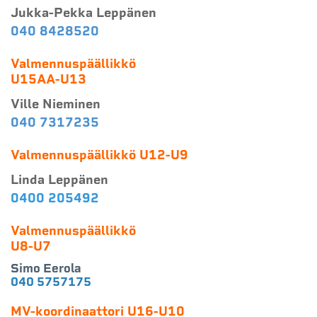
Jukka-Pekka Leppänen
040 8428520
Valmennuspäällikkö
​​​​​​​U15AA-U13
Ville Nieminen
040 7317235
Valmennuspäällikkö U12-U9
Linda Leppänen
0400 205492
Valmennuspäällikkö
U8-U7
Simo Eerola
​​​​​​​0
40 5757175
MV-koordinaattori U16-U10